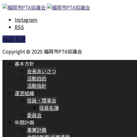
Instagram
RSS
PAGE TOP
Copyright © 2020 福岡市PTA協議会
基本方針
会長あいさつ
活動目的
活動指針
運営組織
役員・理事会
役員名簿
委員会
年間計画
事業計画