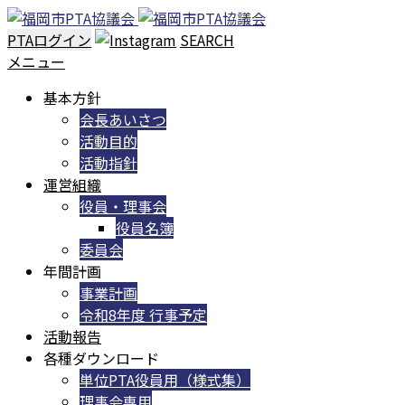
PTAログイン
SEARCH
メニュー
基本方針
会長あいさつ
活動目的
活動指針
運営組織
役員・理事会
役員名簿
委員会
年間計画
事業計画
令和8年度 行事予定
活動報告
各種ダウンロード
単位PTA役員用（様式集）
理事会専用