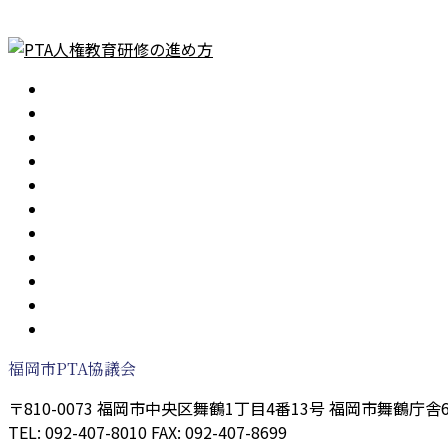
ホーム
会長あいさつ
活動目的
令和8年度 活動指針
運営組織
役員・理事会
役員名簿
委員会
事業計画
PTA活動
よくある質問
福岡市PTA協議会
〒810-0073 福岡市中央区舞鶴1丁目4番13号 福岡市舞鶴庁舎
TEL: 092-407-8010 FAX: 092-407-8699