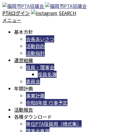
PTAログイン
SEARCH
メニュー
基本方針
会長あいさつ
活動目的
活動指針
運営組織
役員・理事会
役員名簿
委員会
年間計画
事業計画
令和8年度 行事予定
活動報告
各種ダウンロード
単位PTA役員用（様式集）
理事会専用