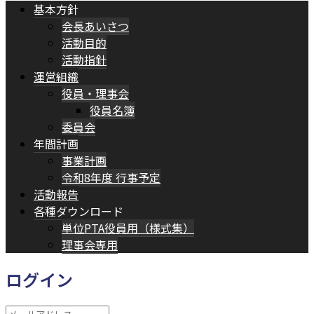
基本方針
会長あいさつ
活動目的
活動指針
運営組織
役員・理事会
役員名簿
委員会
年間計画
事業計画
令和8年度 行事予定
活動報告
各種ダウンロード
単位PTA役員用（様式集）
理事会専用
ログイン