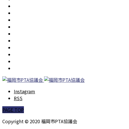
会長あいさつ
活動目的
令和8年度 活動指針
運営組織
役員・理事会
役員名簿
委員会
事業計画
PTA活動
よくある質問
Instagram
RSS
PAGE TOP
Copyright © 2020 福岡市PTA協議会