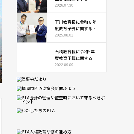
2026.07.30
下川教育長に令和８年
度教育予算に関する要
望書を提出しました
2025.08.01
石橋教育長に令和5年
度教育予算に関する要
望書を提出しました
2022.09.09