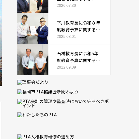
2026.07.30
下川教育長に令和８年
度教育予算に関する要
望書を提出しました
2025.08.01
石橋教育長に令和5年
度教育予算に関する要
望書を提出しました
2022.09.09