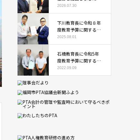
2026.07.30
下川教育長に令和８年
度教育予算に関する要
望書を提出しました
2025.08.01
石橋教育長に令和5年
度教育予算に関する要
望書を提出しました
2022.09.09