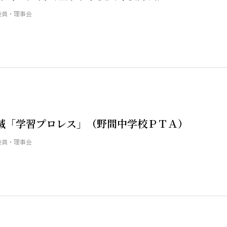
役員・理事会
滅「学習プロレス」（野間中学校ＰＴＡ）
役員・理事会