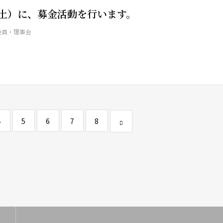
（土）に、募金活動を行います。
役員・理事会
4
5
6
7
8