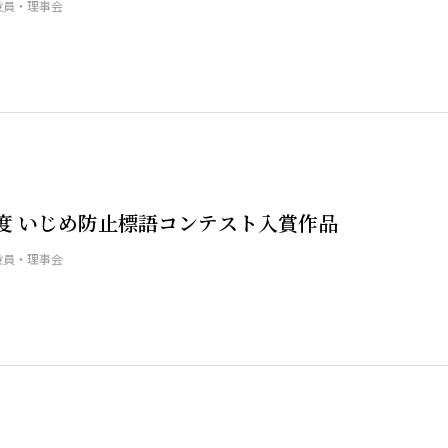
役員・理事会
年度 いじめ防止標語コンテスト入賞作品
役員・理事会