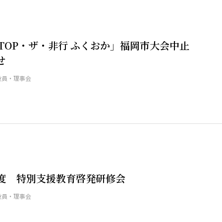
・非行 ふくおか」福岡市大会中止
せ
役員・理事会
年度 特別支援教育啓発研修会
役員・理事会