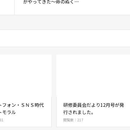
がやってきた～命のぬくも
りから学ぶこと～」
トフォン・ＳＮＳ時代
研修委員会だより12月号が発
トモラル
行されました。
81
閲覧数：217