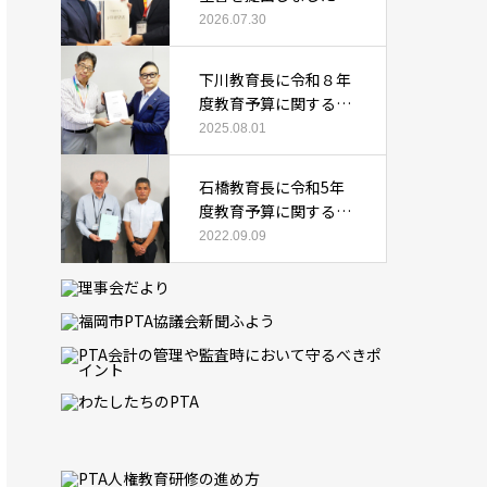
2026.07.30
下川教育長に令和８年
度教育予算に関する要
望書を提出しました
2025.08.01
石橋教育長に令和5年
度教育予算に関する要
望書を提出しました
2022.09.09