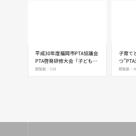
平成30年度福岡市PTA協議会
子育て
PTA啓発研修大会「子どもた
つ”PT
ちに必要な生きる力を」
閲覧数：538
閲覧数：4