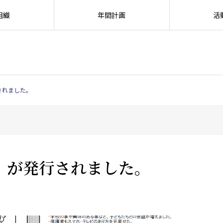
組織
年間計画
活
SEARC
されました。
」が発行されました。