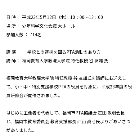
日 時 ： 平成23年5月12日（木） 10：00～12：00
場 所 ： 少年科学文化会館 大ホール
参加人数 ： 714名
講 演 ： 「 学校との連携を図るPTA活動のあり方 」
講 師 ： 福岡教育大学教職大学院 特任教授 谷 友雄 氏
福岡教育大学教職大学院 特任教授 谷 友雄氏を講師にお迎えし
て、小・中・特別支援学校PTAの役員を対象に、平成23年度の役
員研修会が開催されました。
はじめに主催者を代表して、福岡市PTA協議会 疋田 敏明会長
と、福岡市教育委員会 教育支援部長 西山 眞弓氏よりごあいさつ
がありました。