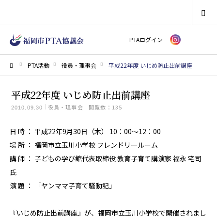
SEARCH
PTAログイン
PTA活動
役員・理事会
平成22年度 いじめ防止出前講座
ホーム
平成22年度 いじめ防止出前講座
役員・理事会
閲覧数：135
2010.09.30
日 時 ： 平成22年9月30日（木） 10：00～12：00
場 所 ： 福岡市立玉川小学校 フレンドリールーム
講 師 ： 子どもの学び館代表取締役 教育子育て講演家 福永 宅司
氏
演 題 ： 「ヤンママ子育て騒動記」
『いじめ防止出前講座』が、福岡市立玉川小学校で開催されまし