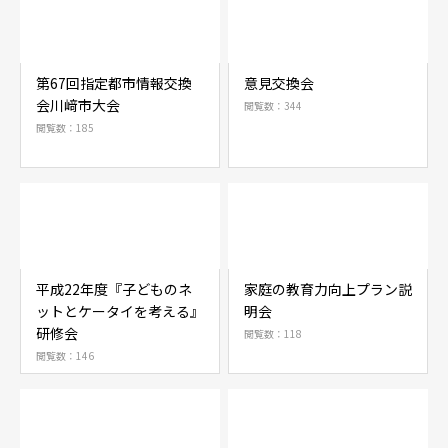
第67回指定都市情報交換
意見交換会
会川﨑市大会
閲覧数：344
閲覧数：185
平成22年度『子どものネ
家庭の教育力向上プラン説
ットとケータイを考える』
明会
研修会
閲覧数：118
閲覧数：146