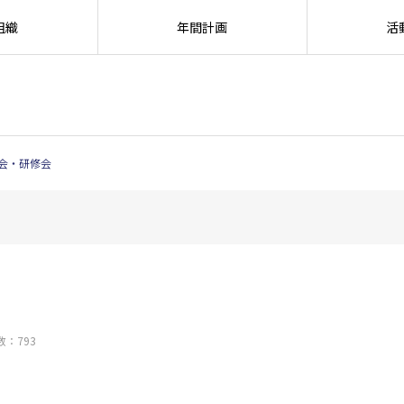
組織
年間計画
活
SEARC
会・研修会
数：793