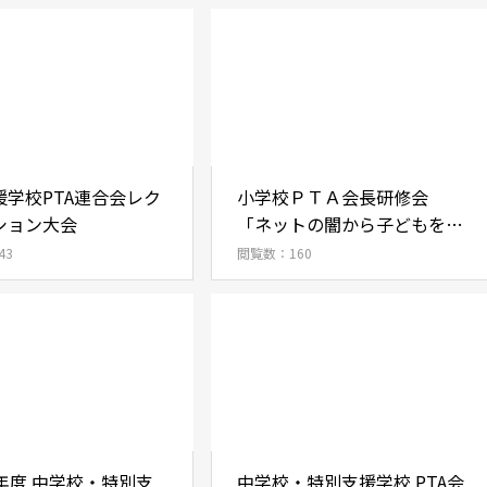
援学校PTA連合会レク
小学校ＰＴＡ会長研修会
ション大会
「ネットの闇から子どもを救
え！」
43
閲覧数：160
年度 中学校・特別支
中学校・特別支援学校 PTA会