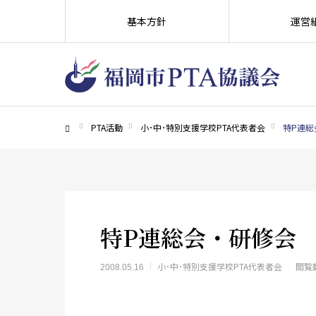
基本方針
運営
PTA活動
小･中･特別支援学校PTA代表者会
特P連総
ホーム
特P連総会・研修会
小･中･特別支援学校PTA代表者会
閲覧
2008.05.16