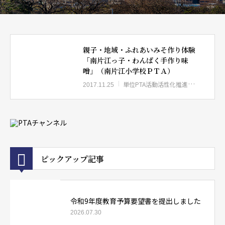
親子・地域・ふれあいみそ作り体験
「南片江っ子・わんぱく手作り味
噌」（南片江小学校ＰＴＡ）
単位PTA活動活性化推進事業
2017.11.25
ピックアップ記事
令和9年度教育予算要望書を提出しました
2026.07.30