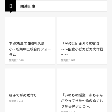
関連記事
平成25年度 第9回 名島
「学校に泊まろう!!2013」
小・松崎中二校合同フォー
～～飯倉小ピカピカ大作戦
ラム
～～
閲覧数：346
閲覧数：601
親子でがめ煮作り
「いのちの授業 赤ちゃん
がやってきた～命のぬくも
閲覧数：211
りから学ぶこと～」
閲覧数：915