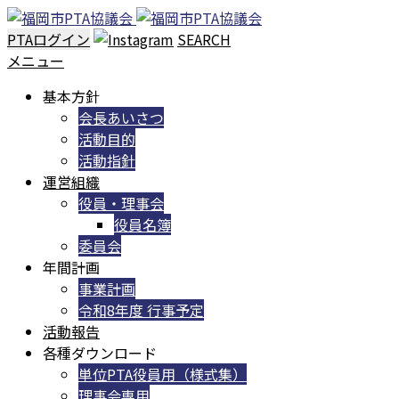
PTAログイン
SEARCH
メニュー
基本方針
会長あいさつ
活動目的
活動指針
運営組織
役員・理事会
役員名簿
委員会
年間計画
事業計画
令和8年度 行事予定
活動報告
各種ダウンロード
単位PTA役員用（様式集）
理事会専用