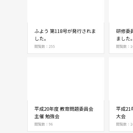
ふよう 第118号が発行されま
研修委
した。
ました
閲覧数：255
閲覧数：1
平成20年度 教育問題委員会
平成21
主催 勉強会
大会
閲覧数：96
閲覧数：1