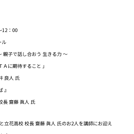
12：00
ール
～ 親子で話し合おう 生きる力 ～
ＴＡに期待すること 」
 良人 氏
ば 』
長 齋藤 眞人 氏
と立花高校 校長 齋藤 眞人 氏のお2人を講師にお迎え