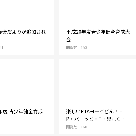
員会だよりが追加され
平成20年度青少年健全育成大
。
会
61
閲覧数：153
年度 青少年健全育成
楽しいPTAヨーイどん！ –
P・パーっと・T・楽しく・
A・遊ぶ会 –
03
閲覧数：160