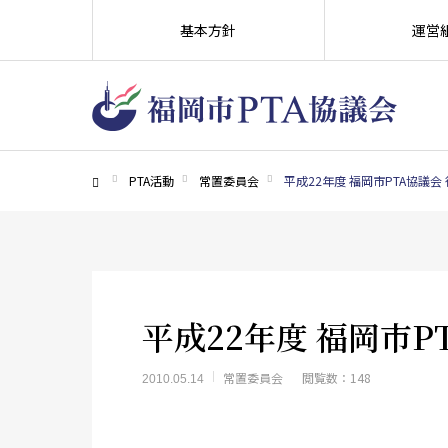
基本方針
運営
PTA活動
常置委員会
平成22年度 福岡市PTA協議会
ホーム
平成22年度 福岡市P
常置委員会
閲覧数：148
2010.05.14