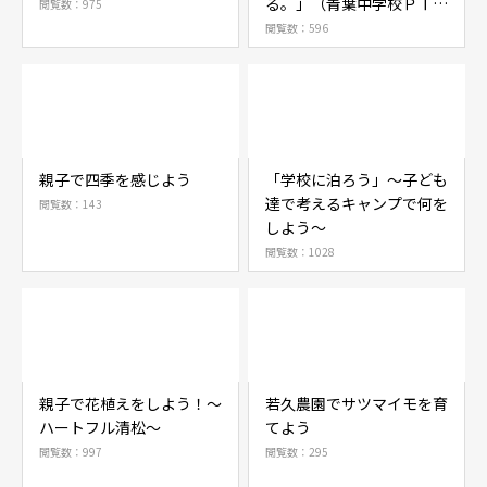
る。」（青葉中学校ＰＴ
閲覧数：975
Ａ）
閲覧数：596
親子で四季を感じよう
「学校に泊ろう」～子ども
達で考えるキャンプで何を
閲覧数：143
しよう～
閲覧数：1028
親子で花植えをしよう！～
若久農園でサツマイモを育
ハートフル清松～
てよう
閲覧数：997
閲覧数：295