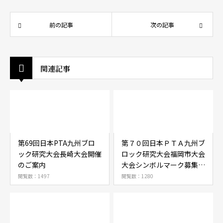
前の記事
次の記事
関連記事
第69回日本PTA九州ブロ
第７０回日本ＰＴＡ九州ブ
ック研究大会長崎大会開催
ロック研究大会福岡市大会
のご案内
大会シンボルマーク募集に
ついて
閲覧数：1497
閲覧数：1280