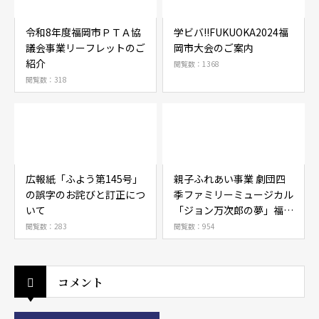
令和8年度福岡市ＰＴＡ協
学ビバ!!FUKUOKA2024福
議会事業リーフレットのご
岡市大会のご案内
紹介
閲覧数：1368
閲覧数：318
広報紙「ふよう第145号」
親子ふれあい事業 劇団四
の誤字のお詫びと訂正につ
季ファミリーミュージカル
いて
「ジョン万次郎の夢」福岡
公演 親子ペア200組ご招待
閲覧数：283
閲覧数：954
の抽選結果のご連絡につい
て（お知らせ）
コメント