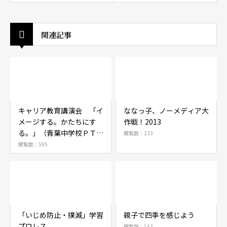
関連記事
キャリア教育講演会 「イ
ななっ子、ノーメディア大
メージする。かたちにす
作戦！2013
る。」（青葉中学校ＰＴ
閲覧数：233
Ａ）
閲覧数：595
「いじめ防止・撲滅」学習
親子で四季を感じよう
プロレス
閲覧数：143