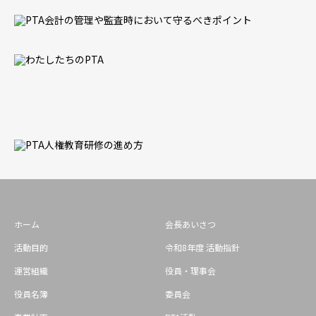
ホーム
会長あいさつ
活動目的
令和8年度 活動指針
運営組織
役員・理事会
役員名簿
委員会