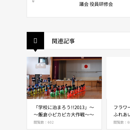
議会 役員研修会
関連記事
「学校に泊まろう!!2013」～
フラワ
～飯倉小ピカピカ大作戦～～
ふれあ
閲覧数：602
閲覧数：6