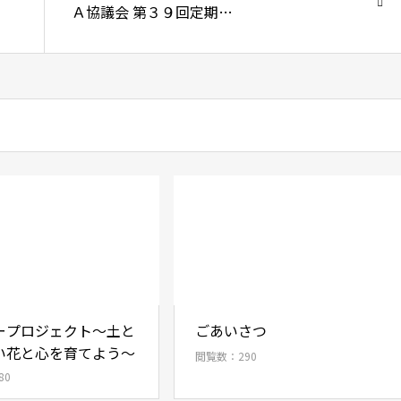
Ａ協議会 第３９回定期総
会
ープロジェクト～土と
ごあいさつ
い花と心を育てよう～
閲覧数：290
80