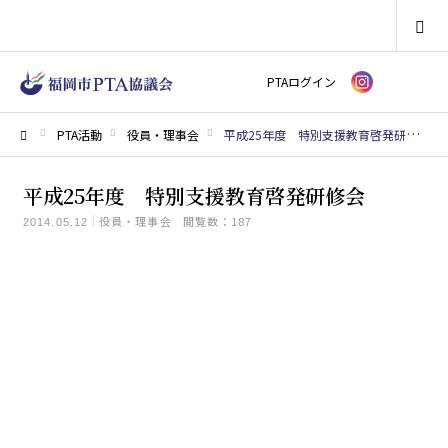
SEARCH
PTAログイン
PTA活動
役員・理事会
平成25年度 特別支援教育啓発研修会
ホーム
平成25年度 特別支援教育啓発研修会
役員・理事会
閲覧数：187
2014.05.12