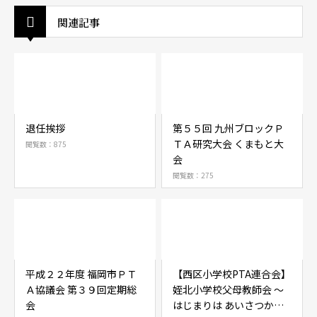
関連記事
退任挨拶
第５５回 九州ブロックＰ
ＴＡ研究大会 くまもと大
閲覧数：875
会
閲覧数：275
平成２２年度 福岡市ＰＴ
【西区小学校PTA連合会】
Ａ協議会 第３９回定期総
姪北小学校父母教師会 ～
会
はじまりは あいさつから