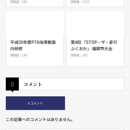
～
閲覧数：180
閲覧数：1254
平成20年度PTA指導者国
第4回 「STOP・ザ・非行
内研修
ふくおか」 福岡市大会
閲覧数：144
閲覧数：182
コメント
0 コメント
この記事へのコメントはありません。