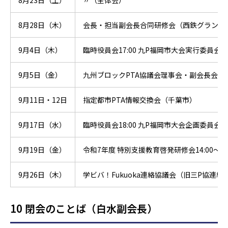
8月23日（土）
〃（全体会）
8月28日（木）
会長・担当副会長合同研修会（西鉄グランド
9月4日（木）
臨時役員会17:00 九P福岡市大会実行委員会1
9月5日（金）
九州ブロックPTA協議会理事会・副会長会
9月11日・12日
指定都市PTA情報交換会（千葉市）
9月17日（水）
臨時役員会18:00 九P福岡市大会企画委員会18:
9月19日（金）
令和7年度 特別支援教育啓発研修会14:00～
9月26日（木）
学ビバ！Fukuoka連絡協議会（旧三P協連絡協議会
10 閉会のことば（白水副会長）