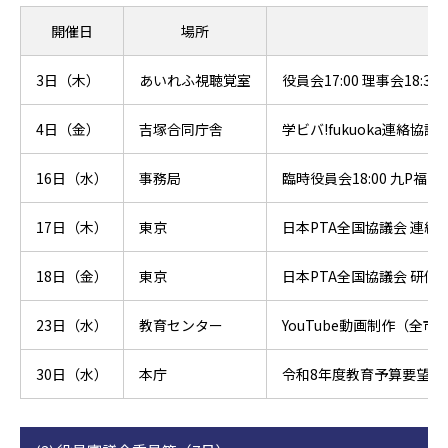
開催日
場所
3日（木）
あいれふ視聴覚室
役員会17:00 理事会18:3
4日（金）
吉塚合同庁舎
学ビバ!fukuoka連絡協議
16日（水）
事務局
臨時役員会18:00 九P福岡
17日（木）
東京
日本PTA全国協議会 連絡
18日（金）
東京
日本PTA全国協議会 研修
23日（水）
教育センター
YouTube動画制作（全
30日（水）
本庁
令和8年度教育予算要望書