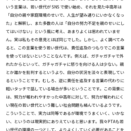
いう言葉は、若い世代が SNS で使い始め、それを見た中高年は
「自分の親や家庭環境のせいで、人生が望み通りにいかなくなっ
た」と解釈し、また多数の人は「自分の努力不足を親のせいにし
てはいけない」という風に考え、あまりよくは思われていませ
ん。実は私もその意見とほぼ同じでした。しかし、よく調べてみ
ると、この言葉を使う若い世代は、責任追及のつもりでこの言葉
を使ってはないということなんです。例えば、ガチャガチャで外
れたからといって、ガチャガチャに怒りを向ける人は少ない。親
とか誰かを批判するというより、自分の状況を淡々と表現してい
るということです。むしろ、逆に責任を追及する言葉の代わりに
軽いタッチで話している場合が多いということです。この背景に
は、努力が報われやすかった中高年に対して、努力が報われにく
い現在の若い世代という難しい社会問題も絡んでいるようです。
こういうことで、実力は同等であるが環境でうまくいく、いかな
い、というのは現実的にありえていると思います。我々PTAも若
い世代の環境の一つとして、よりよくしていく必要があることを