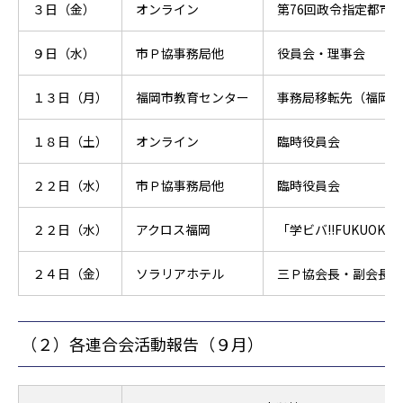
３日（金）
オンライン
第76回政令指定都市
９日（水）
市Ｐ協事務局他
役員会・理事会
１３日（月）
福岡市教育センター
事務局移転先（福岡市
１８日（土）
オンライン
臨時役員会
２２日（水）
市Ｐ協事務局他
臨時役員会
２２日（水）
アクロス福岡
「学ビバ!!FUKUOK
２４日（金）
ソラリアホテル
三Ｐ協会長・副会長・
（２）各連合会活動報告（９月）