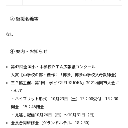
③ 後援名義等
なし
④ 案内・お知らせ
第43回全国小・中学校ＰＴＡ広報紙コンクール
入賞【中学校の部・佳作：「博多」博多中学校父母教師会】
三Ｐ協主催、第1回「学ビバ!!FUKUOKA」2021福岡市大会に
ついて
・ハイブリット形式 10月23日（土）13：00受付 13：30
開会 15：45閉会
・見逃し配信10月24日（日）～10月31日（日）
会長合同研修会（グランドホテル、18：30）