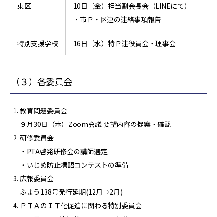
東区
10日（金）担当副会長会（LINEにて）
・市Ｐ・区連の連絡事項報告
特別支援学校
16日（水）特Ｐ連役員会・理事会
（３）各委員会
教育問題委員会
９月30日（木）Zoom会議 要望内容の提案・確認
研修委員会
・PTA啓発研修会の講師選定
・いじめ防止標語コンテストの準備
広報委員会
ふよう138号発行延期(12月→2月)
ＰＴＡのＩＴ化促進に関わる特別委員会