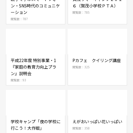
ン・SNS時代のコミュニケ
６（賀茂小学校ＰＴＡ）
ーション
閲覧数：785
閲覧数：787
平成22年度 特別事業・1
Pカフェ クイリング講座
『家庭の教育力向上プラ
閲覧数：325
ン』説明会
閲覧数：93
学校キャンプ「夜の学校に
えがおいっぱい花いっぱい
行こう！大作戦」
閲覧数：358