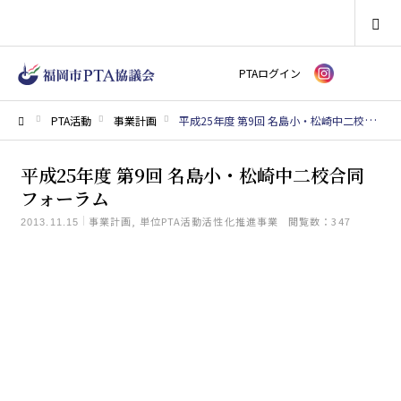
SEARCH
PTAログイン
PTA活動
事業計画
平成25年度 第9回 名島小・松崎中二校合同フォーラム
ホーム
平成25年度 第9回 名島小・松崎中二校合同
フォーラム
事業計画
単位PTA活動活性化推進事業
閲覧数：347
2013.11.15