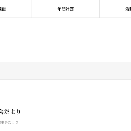
組織
年間計画
活
SEARC
事会だより
理事会だより