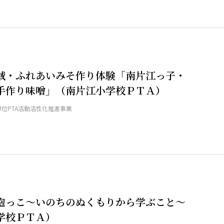
域・ふれあいみそ作り体験「南片江っ子・
手作り味噌」（南片江小学校ＰＴＡ）
単位PTA活動活性化推進事業
抱っこ～いのちのぬくもりから学ぶこと～
学校ＰＴＡ）