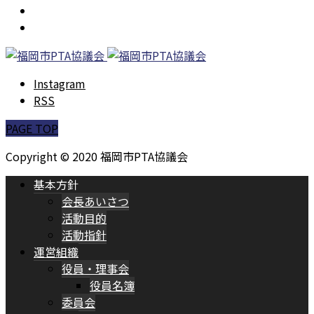
PTA活動
よくある質問
Instagram
RSS
PAGE TOP
Copyright © 2020 福岡市PTA協議会
基本方針
会長あいさつ
活動目的
活動指針
運営組織
役員・理事会
役員名簿
委員会