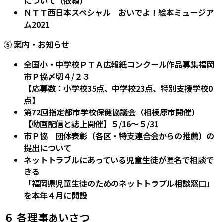
について（依頼）
ＮＴＴ西日本スペシャル おいでよ！絵本ミュージア
ム2021
⑤ 案内・お知らせ
全国小・中学校ＰＴＡ広報紙コンクール作品募集福岡
市Ｐ協〆切４/２３
【応募数：小学校35点、中学校23点、特別支援学校0
点】
第72回指定都市学校保健協議会（相模原市開催）
【動画配信と誌上開催】５/16～５/31
市Ｐ協 団体表彰（各区・特支連合会からの推薦）の
提出について
ネットトラブルにあっている児童生徒が匿名で相談で
きる
「福岡県児童生徒のためのネットトラブル相談窓口」
を本年４月に開設
６ 各理事あいさつ