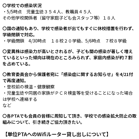
〇学校での感染状況
・5/5時点 児童生徒３５４人、教職員４５人
その他学校関係者（留守家庭子ども会スタッフ等）１８人
〇国の通知もあり、学校で感染者が出てもすぐに休校措置を行わず、
学級閉鎖で対応。
・学級閉鎖 4/30時点 １８校２０学級、5/6時点 ７校８学級
〇変異株は感染力が高いとされるが、子ども間の感染が著しく増え
ているといった傾向は現在のところみられず、家庭内感染が約７割
を占めている。
〇教育委員会から保護者宛に「感染症に関するお知らせ」を4/21付
で再度通知。
・登校前の検温・健康観察
・児童生徒や同居の家族がＰＣＲ検査等を受けることになった場合
は学校へ連絡する
など
〇各PTAでも会員の皆様に周知して頂き、学校での感染拡大防止の取
組みについて、引き続きご協力頂きたい。
【単位PTAへのWifiルーター貸し出しについて】