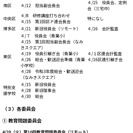
４/15 役員会、定例
南区
４/12 担当副会長会
会（三宅中）
４/8 研修講座打ち合わせ
中央区
特になし
４/15 第1回区Ｐ連会長会
博多区
４/21 新旧役員会（リモート）
４/16 会計監査
４/７ 役員会（青葉小）
４/15 第1回担当副会長会（なみ
きスクエア）
４/19 役員引継ぎ会（青葉小）
４/１区連会計監査
東区
４/26 総会・歓送迎会準備（青葉
４/16区連引継ぎ会
小学校）
４/28 令和3年度総会・歓送迎会
（なみきスクエア）
４/15 新旧役員会
特別支
４/28 新旧理事会
援学校
４/30 総会
（３）各委員会
① 教育問題委員会
4/20（火）第10回教育問題委員会（リモート）