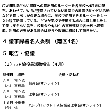
〇Wifi環境がない家庭への貸出用のルーターを各学校へ4月末に配
布。あわせて、Wifiが整備されていない教室での教育活動やPTA活動
などで貸し出しが必要な場合に、学校で使用できるルーターを１～
２台程度配備している。PTAが学校で使用する場合に貸し出しをし
て差し支えない旨を、校長会や4/23付の事務連絡で各学校へ通知
済。利用の必要がある場合は校長や教頭に相談して頂きたい。
４ 議事録署名人委嘱 （南区4名）
５ 報告・協議
（１）市Ｐ協役員活動報告（４月）
開催日
場所
会議・活動名
８日
市Ｐ協
役員会(オンライン)
（木）
事務局
８日
市Ｐ協
理事会(オンライン)
（木）
事務局
１６日
沖縄発
九州ブロックＰＴＡ協議会理事会(オンライン)
（金）
信