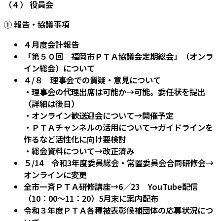
（４） 役員会
① 報告・協議事項
４月度会計報告
「第５０回 福岡市ＰＴＡ協議会定期総会」（オンラ
イン総会）について
４/８ 理事会での質疑・意見について
・理事会の代理出席は可能か→可能。委任状を提出
（詳細は後日）
・オンライン歓送迎会について→開催予定
・ＰＴＡチャンネルの活用について→ガイドラインを
作るなど活性化に向け要検討
・総会資料について→改正済み
５/14 令和3年度委員総会・常置委員会合同研修会→
オンラインに変更
全市一斉ＰＴＡ研修講座→6／23 YouTube配信
（10：00～11：20）5月末に案内配布
令和３年度ＰＴＡ各種被表彰候補団体の応募状況につ