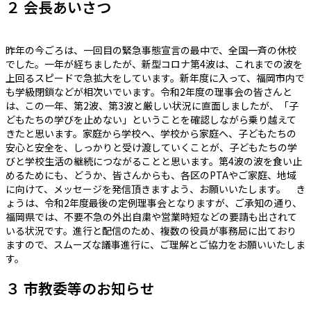
２ 会長あいさつ
昨年の今ごろは、一回目の緊急事態宣言の最中で、全国一斉の休校
でした。一年が経ちましたが、新型コロナ第4波は、これまでの波を
上回るスピードで急拡大をしています。新年度に入って、福岡市内で
も学級閉鎖などが相次いでいます。令和2年度の理事会の皆さんと
は、この一年、第2波、第3波と厳しい状況に直面しましたが、「子
どもたちの学びを止めない」ということを確認しながら乗り越えて
きたと思います。家庭から学校へ、学校から家庭へ、子どもたちの
安心と安全を、しっかりと受け渡していくことが、子どもたちの学
びと学校生活の継続につながることと思います。第4波の波を食い止
めるためにも、どうか、皆さんからも、各区のPTAやご家庭、地域
に向けて、メッセージを発信頂きますよう、お願いいたします。 き
ょうは、令和2年度最後の定例理事会となりますが、ご承知の通り、
福岡県では、不要不急の外出自粛や営業時短などの要請も出されて
いる状況です。進行と配信のため、複数の役員が事務局に出ており
ますので、スムーズな議事進行に、ご理解とご協力をお願いいたしま
す。
３ 市教委等のお知らせ