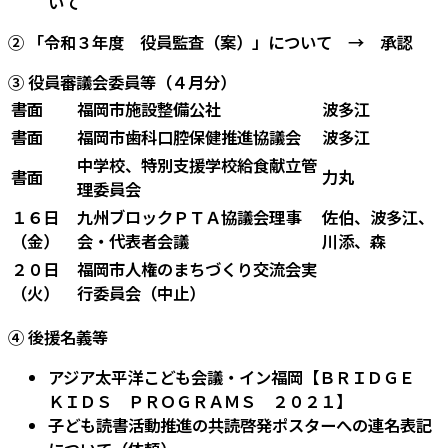
いて
② 「令和３年度 役員監査（案）」について → 承認
③ 役員審議会委員等（４月分）
書面
福岡市施設整備公社
波多江
書面
福岡市歯科口腔保健推進協議会
波多江
中学校、特別支援学校給食献立管
書面
力丸
理委員会
１６日
九州ブロックＰＴＡ協議会理事
佐伯、波多江、
（金）
会・代表者会議
川添、森
２０日
福岡市人権のまちづくり交流会実
（火）
行委員会（中止）
④ 後援名義等
アジア太平洋こども会議・イン福岡【ＢＲＩＤＧＥ
ＫＩＤＳ ＰＲＯＧＲＡＭＳ ２０２１】
子ども読書活動推進の共読啓発ポスターへの連名表記