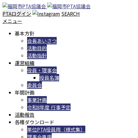
PTAログイン
SEARCH
メニュー
基本方針
会長あいさつ
活動目的
活動指針
運営組織
役員・理事会
役員名簿
委員会
年間計画
事業計画
令和8年度 行事予定
活動報告
各種ダウンロード
単位PTA役員用（様式集）
理事会専用