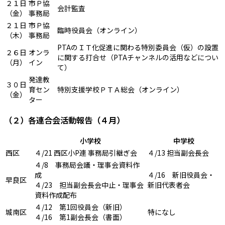
２１日
市Ｐ協
会計監査
（金）
事務局
２１日
市Ｐ協
臨時役員会（オンライン）
（木）
事務局
PTAのＩＴ化促進に関わる特別委員会（仮）の設置
２６日
オンラ
に関する打合せ（PTAチャンネルの活用などについ
（月）
イン
て）
発達教
３０日
育セン
特別支援学校ＰＴＡ総会（オンライン）
（金）
ター
（２）各連合会活動報告（４月）
小学校
中学校
西区
４/21 西区小P連 事務局引継ぎ会
４/13 担当副会長会
４/8 事務局会議・理事会資料作
成
４/16 新旧役員会・
早良区
４/23 担当副会長会中止・理事会
新旧代表者会
資料作成配布
４/12 第1回役員会（新旧）
城南区
特になし
４/16 第1副会長会（書面）