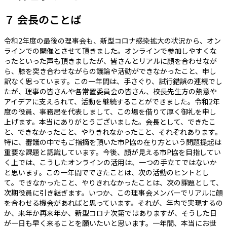
７ 会長のことば
令和2年度の最後の理事会も、新型コロナ感染拡大の状況から、オン
ラインでの開催とさせて頂きました。オンラインで参加しやすくな
ったといった声も頂きましたが、皆さんとリアルに顔を合わせなが
ら、膝を突き合わせながらの議論や活動ができなかったこと、申し
訳なく思っています。この一年間は、手さぐり、試行錯誤の連続でし
たが、理事の皆さんや各常置委員会の皆さん、校長先生方の熱意や
アイデアに支えられて、活動を継続することができました。令和2年
度の役員、事務局を代表しまして、この場を借りて厚く御礼を申し
上げます。本当にありがとうございました。会長として、できたこ
と、できなかったこと、やりきれなかったこと、それぞれあります。
特に、審議の中でもご指摘を頂いた市P協の在り方という問題提起は
重要な課題と認識しています。今後、顔が見える市P協を目指してい
く上では、こうしたオンラインの活用は、一つの手立てではないか
と思います。この一年間でできたことは、次の活動のヒントとし
て。できなかったこと、やりきれなかったことは、次の課題として、
次期役員に引き継ぎます。いつか、この理事会メンバーでリアルに顔
を合わせる機会があればと思っています。それが、年内で実現するの
か、来年か再来年か、新型コロナ次第ではありますが、そうした日
が一日も早く来ることを願いたいと思います。一年間、本当にお世