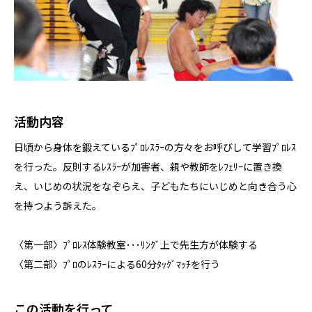
活動内容
日頃から身体を鍛えているﾌﾟﾛﾚｽﾗｰの方々をお呼びして学習ﾌﾟﾛﾚｽ
を行った。反則するﾚｽﾗｰが加害者、親や教師をﾚﾌｪﾘｰに置き換
え、いじめの状況をなぞらえ、子どもたちにいじめと向き合う心
を持つよう訴えた。
〈第一部〉ﾌﾟﾛﾚｽ体験教室･･･ﾘﾝｸﾞ上で先生方が体験する
〈第二部〉ﾌﾟﾛのﾚｽﾗｰによる60分ﾀｯｸﾞﾏｯﾁを行う
この活動を行って