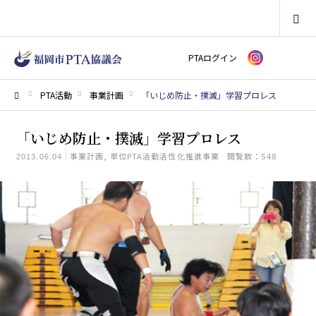
SEARCH
PTAログイン
PTA活動
事業計画
「いじめ防止・撲滅」学習プロレス
ホーム
「いじめ防止・撲滅」学習プロレス
事業計画
単位PTA活動活性化推進事業
閲覧数：548
2013.06.04