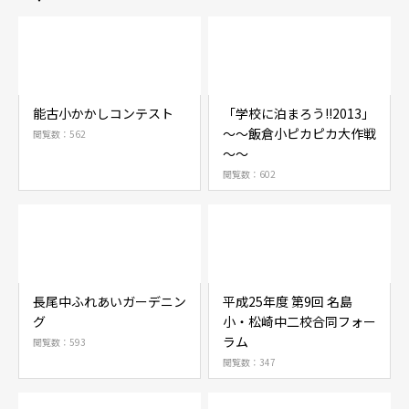
能古小かかしコンテスト
「学校に泊まろう!!2013」
～～飯倉小ピカピカ大作戦
閲覧数：562
～～
閲覧数：602
長尾中ふれあいガーデニン
平成25年度 第9回 名島
グ
小・松崎中二校合同フォー
ラム
閲覧数：593
閲覧数：347